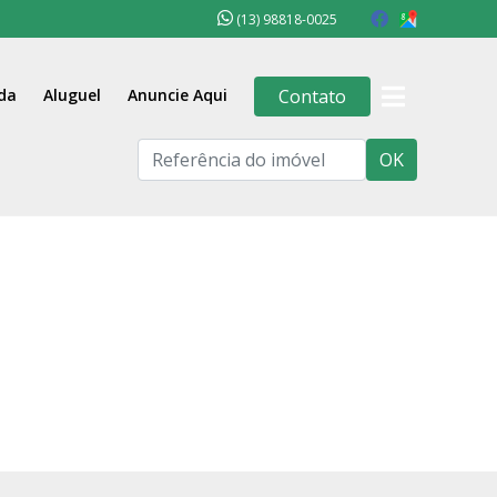
(13) 98818-0025
da
Aluguel
Anuncie Aqui
Contato
OK