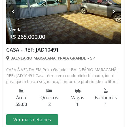
Venda
R$ 265.000,00
CASA - REF: JAD10491
BALNEARIO MARACANA, PRAIA GRANDE - SP
CASA À VENDA EM Praia Grande – BALNEÁRIO MARACANÃ –
REF.: JAD10491 Casa térrea em condomínio fechado, ideal
para quem busca segurança, conforto e praticidade no litoral.
Imóvel semi-mobiliado e pronto para morar! Valor: R$
265.000,00 Aceita Financiamento Bancário Detalhes do
Área
Quartos
Vagas
Banheiros
Imóvel: • 2 dormitórios • Sala confortável • Cozinha funcional •
55,00
2
1
1
1 banheiro social • Área de serviço • 1 vaga de garagem •
Casa térrea em condomínio fechado • Semi-mobiliado Área
útil: 55,00 m² Área total: 80,00 m² Condomínio: R$ 0,01 IPTU:
Ver mais detalhes
R$ 150,00 Diferenciais: Localizada no bairro Balneário