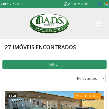
CRECI - 75645
(13) 98818-0025
27 IMÓVEIS ENCONTRADOS
Filtrar
1
/
21
OPORTUNIDADE