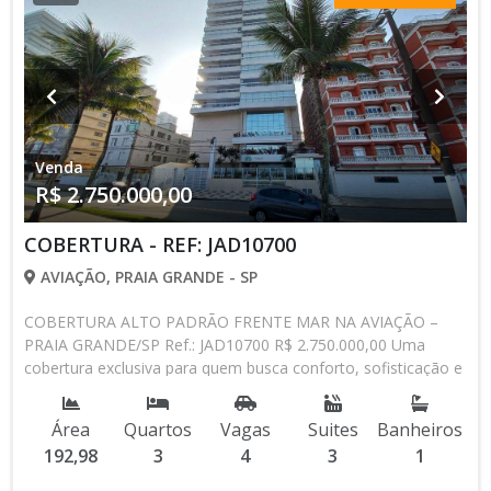
• Bairro nobre e residencial • Fácil acesso às principais vias •
Próximo a comércios e serviços da região Entre em contato e
agende sua visita: (13) 98818-0025 Av. Presidente Kennedy,
10.073 – Maracanã – Praia Grande/SP JADS SANTANA –
CRECI 75.645 Excelente opção para quem busca imóvel de
alto padrão, com amplo terreno, lazer completo e grande
potencial de valorização no litoral!
Venda
R$ 2.750.000,00
COBERTURA - REF: JAD10700
AVIAÇÃO, PRAIA GRANDE - SP
COBERTURA ALTO PADRÃO FRENTE MAR NA AVIAÇÃO –
PRAIA GRANDE/SP Ref.: JAD10700 R$ 2.750.000,00 Uma
cobertura exclusiva para quem busca conforto, sofisticação e
uma vista privilegiada para o mar. Localizada no bairro
Aviação, esta cobertura oferece amplos espaços, excelente
Área
Quartos
Vagas
Suites
Banheiros
distribuição dos ambientes e uma infraestrutura completa de
192,98
3
4
3
1
lazer e segurança. Características do imóvel: • 192,98m² de
área útil • 3 dormitórios • 3 suítes • Lavabo • 2 sacadas •