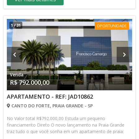
COMERCIAIS, ESCOLAS, POSTOS DE SAÚDE, PONTOS DE
ÔNIBUS, ETC... Venha agendar uma visita!!! O imóvel que você
sempre quis, agora está ao seu alcance!!!! O que você
procura, só encontra aqui!!! Não deixe pra depois, aproveite
1
/
31
OPORTUNIDADE
agora! Nos reservamos no direito de erros de digitações e
alterações de valores sem aviso prévio. Entre em contato e
agende sua visita: (13) 98818.0025 | ☎️ (13) 3472-7844 Av.
Presidente Kennedy, 10.073 – Maracanã – Praia Grande JADS
CORRETOR DE IMÓVEIS Excelente opção para quem busca
conforto, praticidade e morar pertinho do mar com ótimo
custo-benefício!
Venda
R$ 792.000,00
APARTAMENTO - REF: JAD10862
CANTO DO FORTE, PRAIA GRANDE - SP
No Valor total R$792.000,00 Estuda um pequeno
financiamento Direto O novo lançamento na Praia Grande
traz tudo o que você sonha em um apartamento de praia:
conforto, localização privilegiada e uma estrutura completa