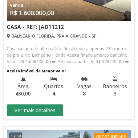
ou fechar o melhor negócio.
Venda
R$ 1.600.000,00
CASA - REF: JAD11212
BALNEARIO FLORIDA, PRAIA GRANDE - SP
Casa isolada de alto padrão, localizada a apenas 250 metros
da praia, no Balneário Flórida Aceita financiamento bancário
Valor: R$ 1.600.000,00 ➡️ Entrada a partir de R$ 320.000,00 ➡️
À vista ou financiamento bancário ➡️ Aceita imóvel de menor
Aceita imóvel de Menor valor
valor e veículo como parte de pagamento Detalhes do
Imóvel: • 04 dormitórios • 01 escritório • Sala ampla • Cozinha
Área
Quartos
Vagas
Banheiros
• Banheiros sociais • Casa auxiliar com 02 dormitórios e
430,00
4
8
3
demais dependências • Piscina • Espaço gourmet • 08 vagas
de garagem • Área útil: 430,00 m² • Terreno: 570,00 m² • IPTU:
R$ 872,53 Diferenciais: Imóvel amplo, totalmente isolado,
Ver mais detalhes
ideal para famílias grandes ou para quem busca conforto,
lazer e privacidade. A casa auxiliar oferece excelente
flexibilidade para hóspedes, renda extra ou home office
independente. Localização Privilegiada: • 250 metros da praia
1
/
50
OPORTUNIDADE