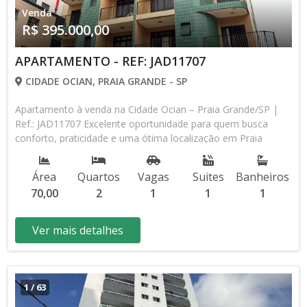
Venda
R$ 395.000,00
APARTAMENTO - REF: JAD11707
CIDADE OCIAN, PRAIA GRANDE - SP
Apartamento à venda na Cidade Ocian – Praia Grande/SP |
Ref.: JAD11707 Excelente oportunidade para quem busca
conforto, praticidade e uma ótima localização em Praia
Grande! Este apartamento conta com 70 m² de área útil e
uma planta bem distribuída, oferecendo ambientes amplos,
Área
Quartos
Vagas
Suites
Banheiros
bem iluminados e ideais para toda a família. O imóvel possui
70,00
2
1
1
1
2 dormitórios, sendo 1 suíte, banheiro social, sala
aconchegante, cozinha funcional, sacada para momentos de
descanso e 1 vaga de garagem. Tudo pensado para
Ver mais detalhes
proporcionar mais comodidade no dia a dia. Localizado no
bairro Cidade Ocian, um dos mais valorizados de Praia
Grande, você estará próximo a comércios, supermercados,
escolas, farmácias, bancos, restaurantes e a poucos minutos
1
/
63
da praia, garantindo praticidade e qualidade de vida.