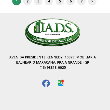
1
2
3
4
5
6
7
>
Privilegiada: • Próximo a comércios locais • Mercados e
padarias • Escolas • Fácil acesso às principais avenidas •
Região residencial tranquila Entre em contato e agende sua
visita: WhatsApp: (13) 98818-0025 Av. Presidente Kennedy,
10.073 – Maracanã – Praia Grande JADS.CORRETOR DE
IMÓVEIS Ótima opção para quem busca conforto, espaço de
garagem e baixo custo fixo em uma excelente localização!
AVENIDA PRESIDENTE KENNEDY, 10073 IMOBILIARIA
BALNEARIO MARACANA, PRAIA GRANDE - SP
(13) 98818-0025