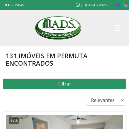
CRECI - 75645
(13) 98818-0025
131 IMÓVEIS EM PERMUTA
ENCONTRADOS
Filtrar
1
/
8