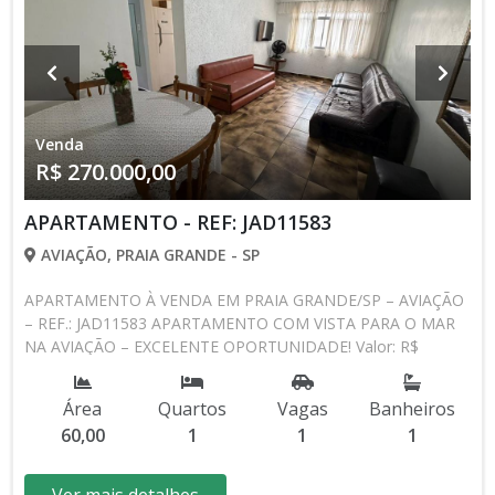
Venda
R$ 270.000,00
APARTAMENTO - REF: JAD11583
AVIAÇÃO, PRAIA GRANDE - SP
APARTAMENTO À VENDA EM PRAIA GRANDE/SP – AVIAÇÃO
– REF.: JAD11583 APARTAMENTO COM VISTA PARA O MAR
NA AVIAÇÃO – EXCELENTE OPORTUNIDADE! Valor: R$
270.000,00 Detalhes do Imóvel: • 1 dormitório amplo • Sala
confortável • Cozinha espaçosa • Banheiro social • 1 vaga de
Área
Quartos
Vagas
Banheiros
garagem • Vista para o mar Área útil: 60,00m² Área total:
60,00
1
1
1
75,00m² Condomínio: R$ 820,00 IPTU: R$ 180,00 Aceita carro
como parte de pagamento! Diferenciais: Apartamento com
excelente metragem, ambientes amplos e muito bem