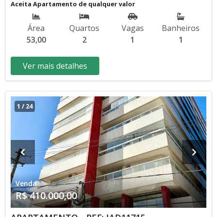
Aceita Apartamento de qualquer valor
Financiamento) Detalhes do Imóvel: • 2 Dormitórios • 1
Banheiro • 1 Vaga de Garagem • Espaço Gourmet •
Área
Quartos
Vagas
Banheiros
Churrasqueira Área útil: 53,00 m² Área total: 56,00 m²
53,00
2
1
1
Condomínio: R$ 160,00 | IPTU: R$ 192,00 Diferenciais:
Sobrado localizado em condomínio fechado, oferecendo
mais segurança e tranquilidade para a família. Conta com
Ver mais detalhes
espaço gourmet e churrasqueira, ideal para momentos de
lazer e confraternização. Planta bem distribuída,
proporcionando conforto e praticidade no dia a dia.
Localização Privilegiada: • Próximo a comércios em geral •
1
/
24
Escolas e mercados nas proximidades • Fácil acesso às
principais avenidas da cidade • Região residencial valorizada
Entre em contato e agende sua visita: (13) 98818-0025 Av.
Presidente Kennedy, 10.073 – Maracanã – Praia Grande/SP
JADS.CORRETOR DE IMÓVEIS Excelente opção para quem
busca segurança, conforto e ótimo custo-benefício em
condomínio fechado!
Venda
R$ 410.000,00