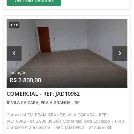
Ver mais detalhes
meses de depósito • Consulta SPC e Serasa Localização
Privilegiada: • Bairro Tupi • Próximo a comércios, mercados,
padarias e serviços • Fácil acesso às principais vias da cidade
Entre em contato e agende sua visita: (13) 98818-0025 | ☎️
1
/
6
(13) 3472-7844 Av. Presidente Kennedy, 10.073 – Maracanã –
Praia Grande/SP JADS SANTANA – CRECI 75.645
Locação
R$ 2.800,00
COMERCIAL - REF: JAD10962
VILA CAICARA, PRAIA GRANDE - SP
Comercial EM PRAIA GRANDE, VILA CAICARA - REF.:
JAD10962 - R$ 2.800,00 Sala Comercial para Locação – Praia
Grande/SP Vila Caiçara | Ref.: JAD10962 – 2º Andar R$
2.800,00 (Pacote: Aluguel + IPTU inclusos) Área útil: 28,03 m²