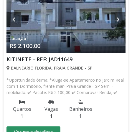
Praia Grande WhatsApp: (13) 98818-0025
Locação
R$ 2.100,00
KITINETE - REF: JAD11649
BALNEARIO FLORIDA, PRAIA GRANDE - SP
*Oportunidade ótima; *Aluga-se Apartamento no Jardim Real
com 1 Dormitório, frente mar- Praia Grande - SP Semi -
mobiliado. ✔️ Pacote: R$ 2.100,00 ✔️ Comprovar Renda; ✔️
Não ter restrição ✔️ 2 meses de caução *Excelente Local; 38
m², composto por: 1 Dormitório 1 Sala 1 Cozinha 1 Banheiro
Quartos
Vagas
Banheiros
*1 vaga de Garagem rotativa *Prédio: Escadas ✅JADS
1
1
1
IMOBILIÁRIA Avenida Presidente Kennedy, 10.073 Balneário
Maracanã - Praia grande/SP (13)98818.0025