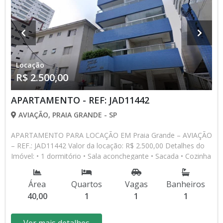
IMÓVEIS
Locação
R$ 2.500,00
APARTAMENTO - REF: JAD11442
AVIAÇÃO, PRAIA GRANDE - SP
APARTAMENTO PARA LOCAÇÃO EM Praia Grande – AVIAÇÃO
– REF.: JAD11442 Valor da locação: R$ 2.500,00 Detalhes do
Imóvel: • 1 dormitório • Sala aconchegante • Sacada • Cozinha
• 1 banheiro social • 1 vaga de garagem Área útil: 40,00 m²
Área total: 52,00 m² Tipo do imóvel: Apartamento padrão
Área
Quartos
Vagas
Banheiros
Lazer no condomínio: • Salão de jogos Diferenciais:
40,00
1
1
1
Apartamento bem distribuído, ideal para quem busca
praticidade e conforto. Possui sacada que proporciona maior
ventilação e luminosidade natural aos ambientes. Excelente