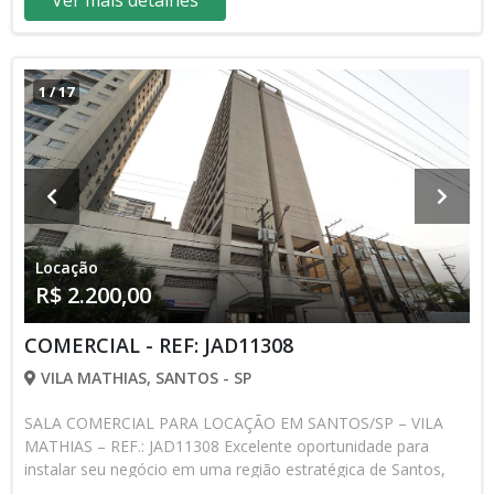
Ver mais detalhes
de acesso • Ambiente versátil para diferentes tipos de
negócio • Tipo do imóvel: Sala Comercial Condições de
Locação: • Aceita seguro fiança • Depósito antecipado de 3
meses Localização privilegiada, próxima a comércios,
1
/
17
serviços, transporte público e principais vias da cidade,
proporcionando ótima visibilidade e conveniência para o seu
negócio. Uma oportunidade ideal para quem busca um
espaço funcional em uma região valorizada de Santos.
Locação
R$ 2.200,00
COMERCIAL - REF: JAD11308
VILA MATHIAS, SANTOS - SP
SALA COMERCIAL PARA LOCAÇÃO EM SANTOS/SP – VILA
MATHIAS – REF.: JAD11308 Excelente oportunidade para
instalar seu negócio em uma região estratégica de Santos,
com fácil acesso e ótima infraestrutura comercial. Valor sob