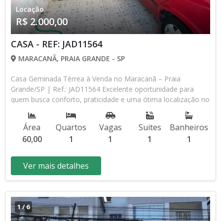
Locação
R$ 2.000,00
CASA - REF: JAD11564
MARACANÃ, PRAIA GRANDE - SP
Casa Geminada Térrea à Venda no Maracanã – Praia
Grande/SP | Ref.: JAD11564 Excelente oportunidade para
quem busca conforto, praticidade e uma ótima localização no
bairro Maracanã, em Praia Grande. Esta casa geminada térrea
possui 60 m² de área útil e 80 m² de área total, com um
Área
Quartos
Vagas
Suites
Banheiros
projeto funcional que oferece ambientes bem distribuídos
60,00
1
1
1
1
para o dia a dia. Características do imóvel: 1 dormitório 1
suíte Banheiro social Sala aconchegante Cozinha Área de
serviço 1 vaga de garagem Ideal para morar ou investir, o
Ver mais detalhes
imóvel está localizado em um bairro com fácil acesso aos
comércios, serviços e às principais vias da cidade,
proporcionando mais comodidade para toda a família. IPTU:
R$ 150,00 Referência: JAD11564 JADS CORRETOR DE
1
/
6
IMÓVEIS CRECI 75.645 Av. Pres. Kennedy, 10073 - Maracanã |