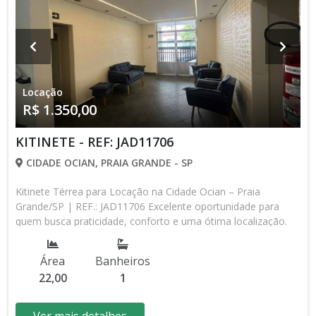
Locação
R$ 1.350,00
KITINETE - REF: JAD11706
CIDADE OCIAN, PRAIA GRANDE - SP
Kitinete Térrea para Locação na Cidade Ocian – Praia
Grande/SP | REF.: JAD11706 Excelente oportunidade para
quem busca praticidade, conforto e uma ótima localização.
Esta kitinete térrea conta com 22 m² de área útil e 40 m² de
área total, sendo uma excelente opção para solteiros,
Área
Banheiros
estudantes, trabalhadores ou quem deseja morar próximo à
22,00
1
praia e ao comércio da Cidade Ocian. O imóvel possui
ambiente funcional, bem distribuído e 1 banheiro,
proporcionando praticidade no dia a dia. Por estar localizada