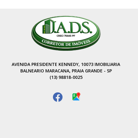
Kennedy, 10.073 – Maracanã | Praia Grande/SP (11) 97402-
0840 | ☎️ (13) 3472-7844 ⏰ Atendimento: Seg. a Sex.: 09h às
17h30 Sáb.: 09h às 15h #SalaComercial #LocaçãoComercial
#PraiaGrande #VilaCaiçara #JADSSantana #PGImóveis
#ImóvelComercial #Negócios #PontoEstratégico #Comércio
#Oportunidade
AVENIDA PRESIDENTE KENNEDY, 10073 IMOBILIARIA
BALNEARIO MARACANA, PRAIA GRANDE - SP
(13) 98818-0025