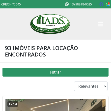
CRECI - 75645
(13) 98818-0025
93 IMÓVEIS PARA LOCAÇÃO
ENCONTRADOS
Filtrar
1
/
14