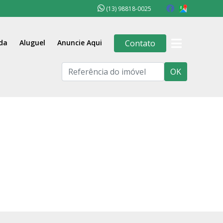
(13) 98818-0025
da
Aluguel
Anuncie Aqui
Contato
OK