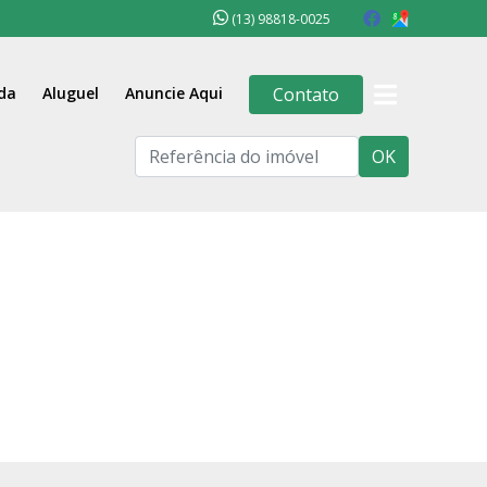
(13) 98818-0025
da
Aluguel
Anuncie Aqui
Contato
OK