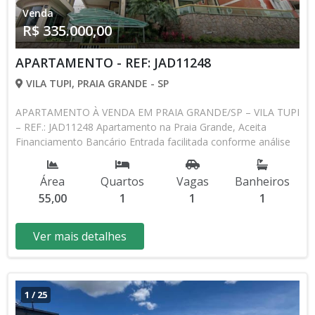
Venda
praticidade e lazer em uma das regiões mais tranquilas da
R$ 335.000,00
cidade!
APARTAMENTO - REF: JAD11248
VILA TUPI, PRAIA GRANDE - SP
APARTAMENTO À VENDA EM PRAIA GRANDE/SP – VILA TUPI
– REF.: JAD11248 Apartamento na Praia Grande, Aceita
Financiamento Bancário Entrada facilitada conforme análise
bancária Valor: R$ 340.000,00 (À Vista ou Financiamento)
Detalhes do Imóvel: • 1 Dormitório amplo e bem iluminado •
Área
Quartos
Vagas
Banheiros
Sala aconchegante com acesso à sacada • Sacada ideal para
55,00
1
1
1
momentos de descanso • Cozinha funcional • Banheiro social
• 1 Vaga de garagem Área útil: 55,00m² Área total: 72,00m²
Condomínio: R$ 480,00 | IPTU: R$ 236,00 Lazer completo: •
Ver mais detalhes
Piscina • Salão de Festas • Academia Diferenciais:
Apartamento com excelente distribuição interna, perfeito para
quem busca conforto, praticidade e qualidade de vida no
litoral. Localizado em um dos bairros mais procurados da
1
/
25
cidade, ideal tanto para moradia quanto para investimento.