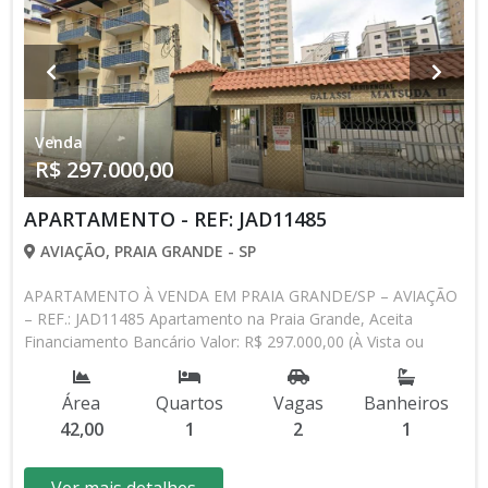
Venda
R$ 297.000,00
APARTAMENTO - REF: JAD11485
AVIAÇÃO, PRAIA GRANDE - SP
APARTAMENTO À VENDA EM PRAIA GRANDE/SP – AVIAÇÃO
– REF.: JAD11485 Apartamento na Praia Grande, Aceita
Financiamento Bancário Valor: R$ 297.000,00 (À Vista ou
Financiamento Bancário) Detalhes do Imóvel: • 1 Dormitório •
Sala ampla • Sacada • Cozinha funcional • Área de serviço •
Área
Quartos
Vagas
Banheiros
Banheiro social • 2 Vagas de garagem Área útil: 42,00m² Área
42,00
1
2
1
total: 70,00m² Condomínio: R$ 589,00 | IPTU: R$ 230,00
Lazer no condomínio: • Piscina • Salão de Jogos • Salão de
Festas Diferenciais: Apartamento com excelente distribuição