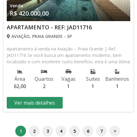
Venda
R$ 420.000,00
APARTAMENTO - REF: JAD11716
AVIAÇÃO, PRAIA GRANDE - SP
Apartamento à venda na Aviação – Praia Grande | Ref.:
JAD11716 Se você busca um apartamento moderno, bem
localizado e com excelente custo-benefício, esta é uma ótima
oportunidade no bairro Aviação, uma das regiões mais
valorizadas de Praia Grande. Com 62 m² de área útil, o imóvel
Área
Quartos
Vagas
Suites
Banheiros
oferece uma planta bem distribuída, composta por 2
62,00
2
1
1
1
dormitórios, sendo 1 suíte, sala ampla para dois ambientes,
sacada, cozinha funcional, banheiro social e 1 vaga de
garagem. Um apartamento ideal para quem deseja morar
Ver mais detalhes
com conforto ou investir em uma região com grande
potencial de valorização. O condomínio conta com opções de
lazer para toda a família, incluindo: Piscina; Salão de Festas. A
localização é privilegiada, próxima à praia e com fácil acesso
1
2
3
4
5
6
7
>
a supermercados, padarias, farmácias, restaurantes, escolas