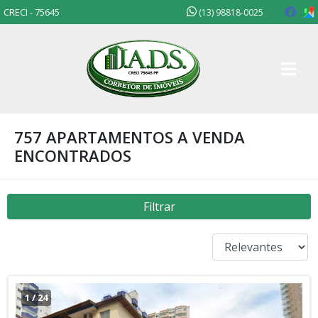
CRECI - 75645
(13) 98818-0025
757 APARTAMENTOS A VENDA
ENCONTRADOS
Filtrar
1
/
24