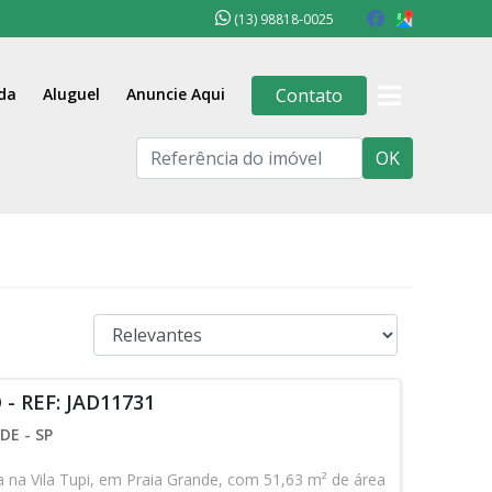
(13) 98818-0025
da
Aluguel
Anuncie Aqui
Contato
OK
 REF: JAD11731
DE - SP
 na Vila Tupi, em Praia Grande, com 51,63 m² de área