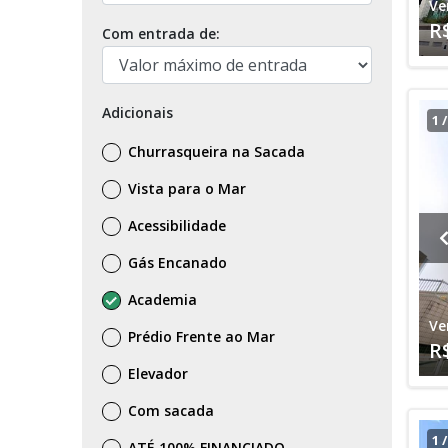
Ve
R
Com entrada de:
Adicionais
1
Churrasqueira na Sacada
Vista para o Mar
Acessibilidade
Gás Encanado
Academia
Ve
Prédio Frente ao Mar
R
Elevador
Com sacada
1
ATÉ 100% FINANCIADO