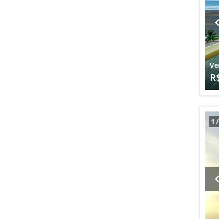
Ve
R
1