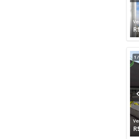
Ve
R
1
Ve
R