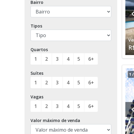
Bairro
Tipos
Ve
R
Quartos
1
2
3
4
5
6+
Suítes
1
1
2
3
4
5
6+
Vagas
1
2
3
4
5
6+
Valor máximo de venda