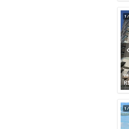
1
Ve
R
1