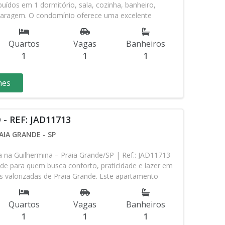
ibuídos em 1 dormitório, sala, cozinha, banheiro,
garagem. O condomínio oferece uma excelente
om piscina, salão de jogos, salão de festas, quadra,
a e churrasqueira, proporcionando conforto e
Quartos
Vagas
Banheiros
 família. Localizado em um dos bairros mais
1
1
1
 Grande, o imóvel é uma ótima opção tanto para
investimento. Valor: R$ 320.000,00 Condomínio: R$
56 Aceita financiamento bancário. REF.: JAD11731 *Os
hes
ilidade podem ser alterados sem prévio aviso. Favor
em contato com nossa equipe. JADS CORRETOR DE
5 Av. Pres. Kennedy, 10073 - Maracanã | Praia Grande
 REF: JAD11713
8-0025
AIA GRANDE - SP
 na Guilhermina – Praia Grande/SP | Ref.: JAD11713
de para quem busca conforto, praticidade e lazer em
 valorizadas de Praia Grande. Este apartamento
 área útil, distribuídos em 1 dormitório, sala ampla,
cial, lavabo, sacada e 1 vaga de garagem. O
Quartos
Vagas
Banheiros
ma excelente infraestrutura de lazer para toda a
1
1
1
 sauna, salão de jogos, salão de festas, espaço kids e