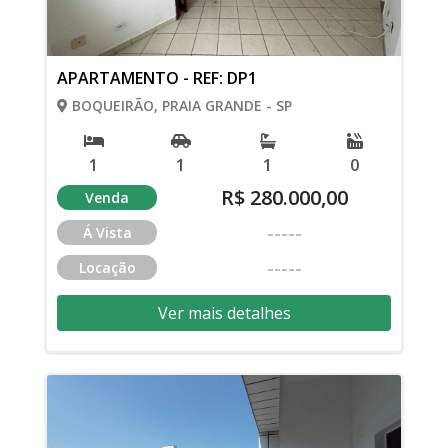
APARTAMENTO - REF: DP1
BOQUEIRÃO, PRAIA GRANDE - SP
1
1
1
0
R$ 280.000,00
Venda
-----
Á Vista
-----
Locação
Ver mais detalhes