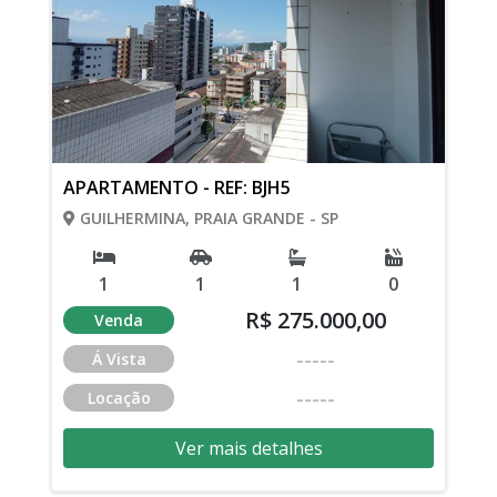
APARTAMENTO - REF: BJH5
GUILHERMINA, PRAIA GRANDE - SP
1
1
1
0
R$ 275.000,00
Venda
-----
Á Vista
-----
Locação
Ver mais detalhes